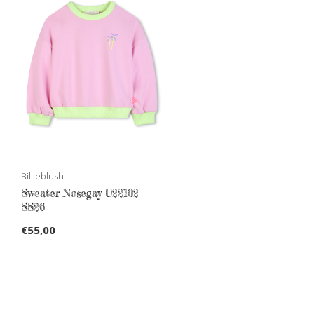
Billieblush
Sweater Nosegay U22102
SS26
€55,00