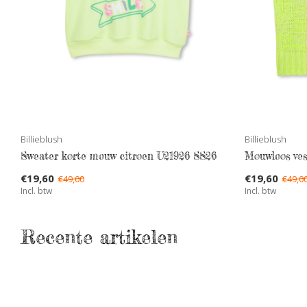
Billieblush
Billieblush
Sweater korte mouw citroen U21926 SS26
Mouwloos ve
€19,60
€19,60
€49,00
€49,0
Incl. btw
Incl. btw
Recente artikelen