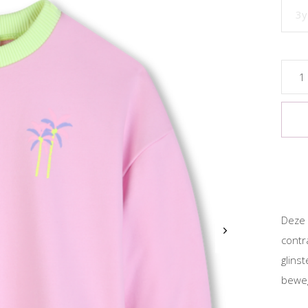
3y
Deze 
contr
glins
beweg