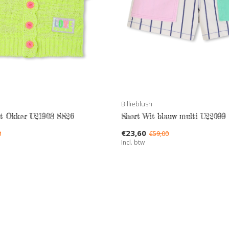
Billieblush
st Okker U21908 SS26
Short Wit blauw multi U22099
€23,60
0
€59,00
Incl. btw