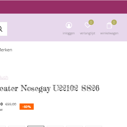
0
0
inloggen
verlanglijst
winkelwagen
erken
blush
eater Nosegay U22102 SS26
00
€55,00
-60%
tw