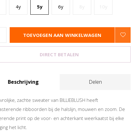
4y
5y
6y
8y
10y
TOEVOEGEN AAN WINKELWAGEN
DIRECT BETALEN
Beschrijving
Delen
vrolijke, zachte sweater van BILLIEBLUSH heeft
asterende ribboorden bij de halslijn, mouwen en zoom. De
terende print op de voor- en achterkant weerkaatst bij elke
ing het licht.