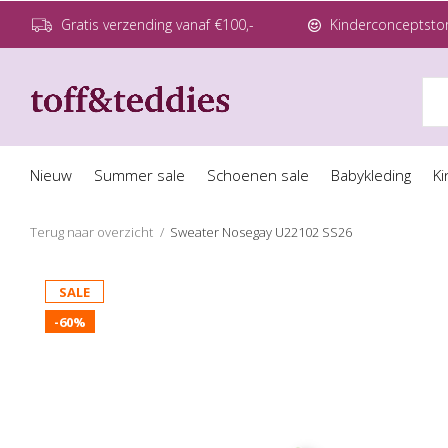
Gratis verzending vanaf €100,-
Kinderconceptstor
Nieuw
Summer sale
Schoenen sale
Babykleding
Ki
Terug naar overzicht
Sweater Nosegay U22102 SS26
SALE
-60%