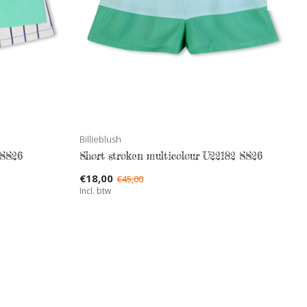
Billieblush
 SS26
Short stroken multicolour U22182 SS26
€18,00
€45,00
Incl. btw