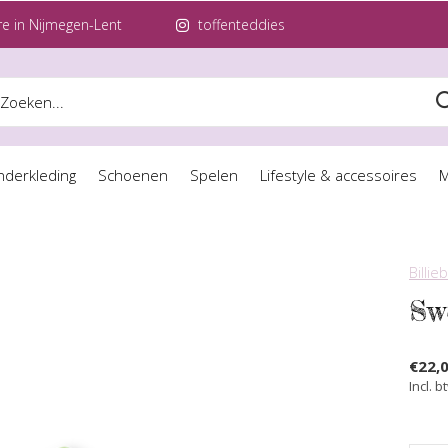
e in Nijmegen-Lent
toffenteddies
nderkleding
Schoenen
Spelen
Lifestyle & accessoires
M
Billie
Sw
€22,
Incl. b