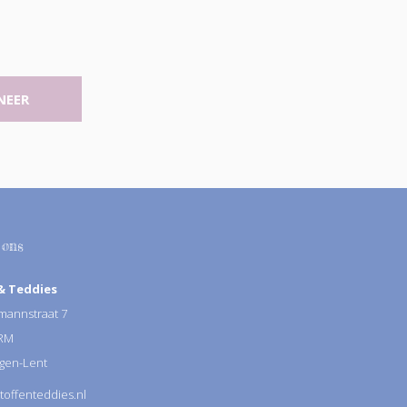
NEER
 ons
& Teddies
annstraat 7
 RM
gen-Lent
toffenteddies.nl