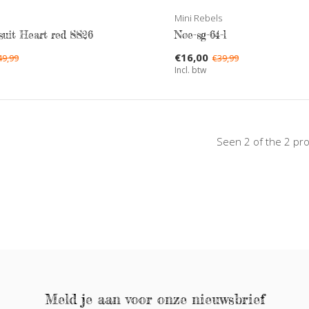
Mini Rebels
suit Heart red SS26
Noe-sg-64-l
€16,00
49,99
€39,99
Incl. btw
Seen 2 of the 2 pr
Meld je aan voor onze nieuwsbrief