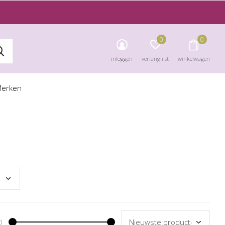
0
0
inloggen
verlanglijst
winkelwagen
erken
0