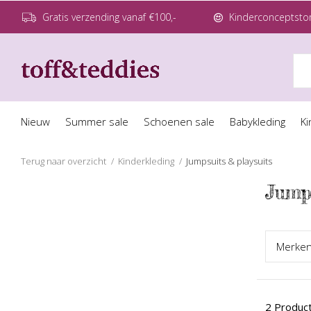
Gratis verzending vanaf €100,-
Kinderconceptstor
Nieuw
Summer sale
Schoenen sale
Babykleding
Ki
Terug naar overzicht
Kinderkleding
Jumpsuits & playsuits
Jumps
Merk
e
2 Produc