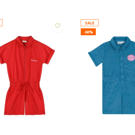
SALE
-60%