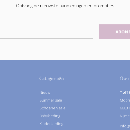
Ontvang de nieuwste aanbiedingen en promoties
ABON
Categorieën
Over
Nieuw
Toff 
Summer sale
Moorm
Schoenen sale
6663
Babykleding
Nijme
Kinderkleding
info@