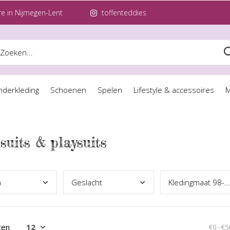
e in Nijmegen-Lent
toffenteddies
nderkleding
Schoenen
Spelen
Lifestyle & accessoires
M
uits & playsuits
n
Gesl
acht
Kled
ingmaat 98-164
ten
€0
-
€5