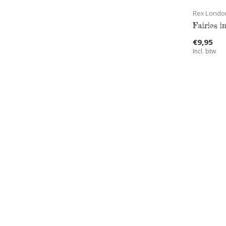
Rex Londo
Fairies i
€9,95
Incl. btw