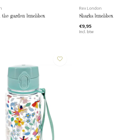
n
Rex London
n the garden lunchbox
Sharks lunchbox
€9,95
Incl. btw