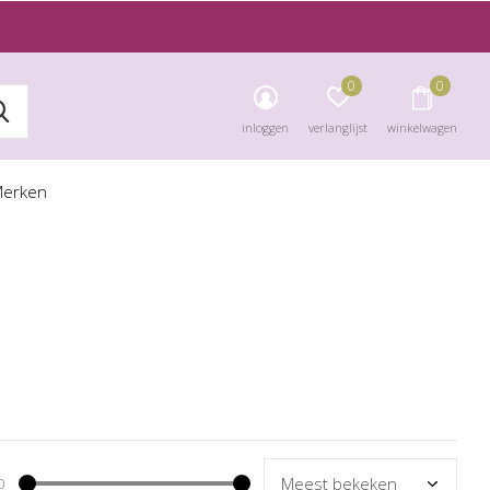
0
0
inloggen
verlanglijst
winkelwagen
erken
0