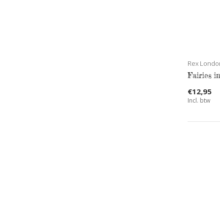
Rex Londo
Fairies i
€12,95
Incl. btw