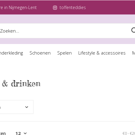
e in Nijmegen-Lent
toffenteddies
nderkleding
Schoenen
Spelen
Lifestyle & accessoires
M
 & drinken
n
ten
€0
-
€2