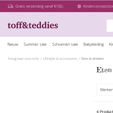
Gratis verzending vanaf €100,-
Kinderconceptstor
Nieuw
Summer sale
Schoenen sale
Babykleding
Ki
Terug naar overzicht
Lifestyle & accessoires
Eten & drinken
Eten
Merk
e
4 Produc