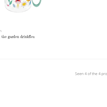
n
n the garden drinkfles
Seen 4 of the 4 pr