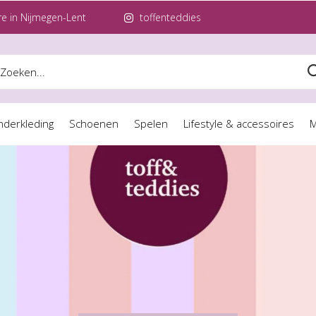
e in Nijmegen-Lent
toffenteddies
nderkleding
Schoenen
Spelen
Lifestyle & accessoires
M