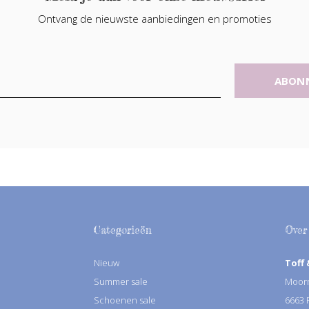
Ontvang de nieuwste aanbiedingen en promoties
ABON
Categorieën
Over
Nieuw
Toff 
Summer sale
Moorm
Schoenen sale
6663