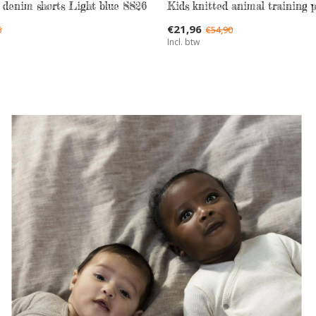
 denim shorts Light blue SS26
Kids knitted animal training 
€21,96
5
€54,90
Incl. btw