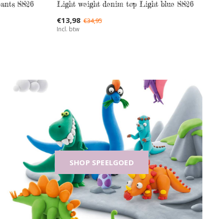
pants SS26
Light weight denim top Light blue SS26
€13,98
€34,95
Incl. btw
SHOP SPEELGOED