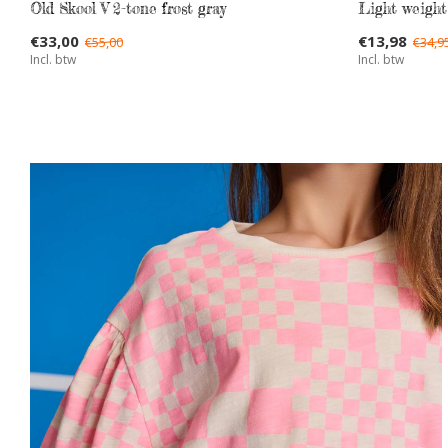
Old Skool V 2-tone frost gray
Light weight
€33,00
€13,98
€55,00
€34,9
Incl. btw
Incl. btw