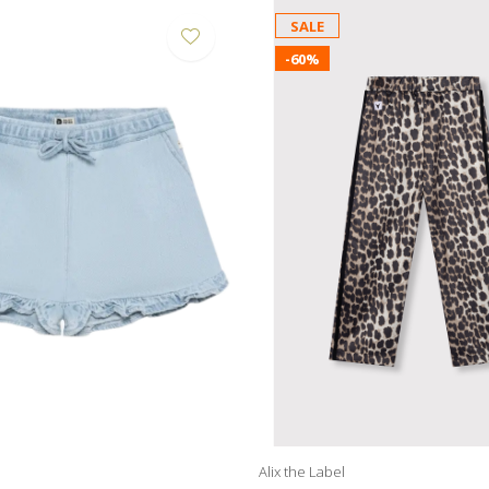
SALE
-60%
Alix the Label