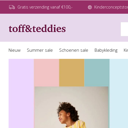
Gratis verzending vanaf €100,-
Kinderconceptstor
Nieuw
Summer sale
Schoenen sale
Babykleding
Ki