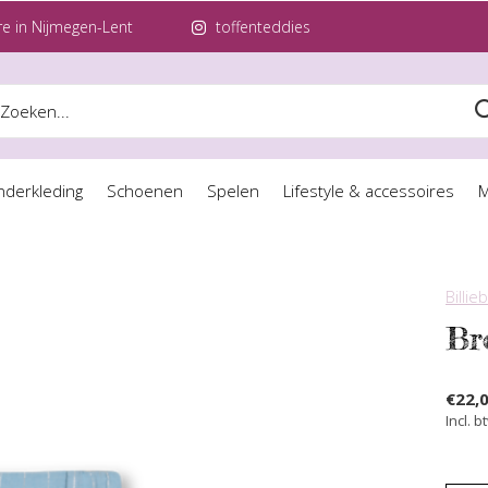
e in Nijmegen-Lent
toffenteddies
nderkleding
Schoenen
Spelen
Lifestyle & accessoires
M
Billie
Br
€22,
Incl. b