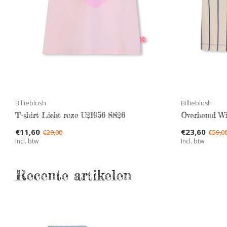
Billieblush
Billieblush
T-shirt Licht roze U21956 SS26
Overhemd Wi
€11,60
€23,60
€29,00
€59,0
Incl. btw
Incl. btw
Recente artikelen