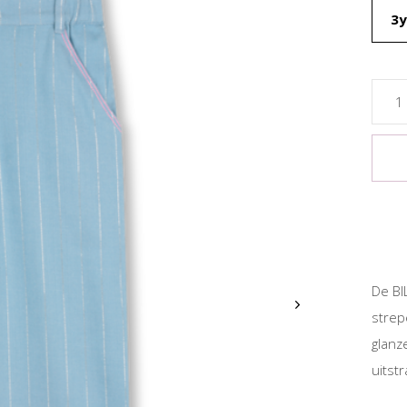
3y
De BI
strep
glanz
uitstr