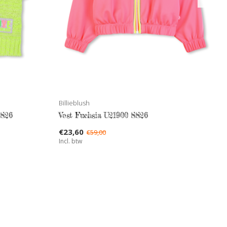
Billieblush
SS26
Vest Fuchsia U21900 SS26
€23,60
€59,00
Incl. btw