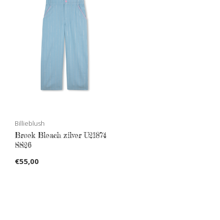
Billieblush
Broek Bleach zilver U21874
SS26
€55,00