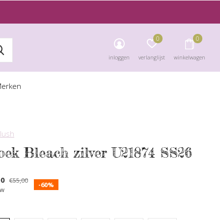
0
0
inloggen
verlanglijst
winkelwagen
erken
blush
oek Bleach zilver U21874 SS26
00
€55,00
-60%
tw