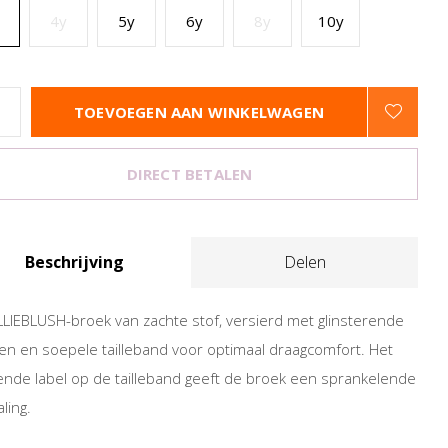
4y
5y
6y
8y
10y
TOEVOEGEN AAN WINKELWAGEN
DIRECT BETALEN
Beschrijving
Delen
LLIEBLUSH-broek van zachte stof, versierd met glinsterende
en en soepele tailleband voor optimaal draagcomfort. Het
ende label op de tailleband geeft de broek een sprankelende
aling.