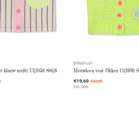
Billieblush
t blauw multi U21858 SS26
Mouwloos vest Okker U21908 
€19,60
0
€49,00
Incl. btw