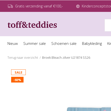
Gratis verzending vanaf €100,-
Kinderconceptstor
Nieuw
Summer sale
Schoenen sale
Babykleding
Ki
Terug naar overzicht
Broek Bleach zilver U21874 SS26
SALE
-60%