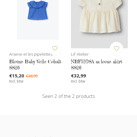
Arsene et les pipelettes
Lil' Atelier
Blouse Baby Voile Cobalt
NBFHOSA ss loose shirt
SS26
SS26
€15,20
€32,99
€38,00
Incl. btw
Incl. btw
Seen 2 of the 2 products