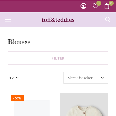
0
0
Blouses
FILTER
-60%