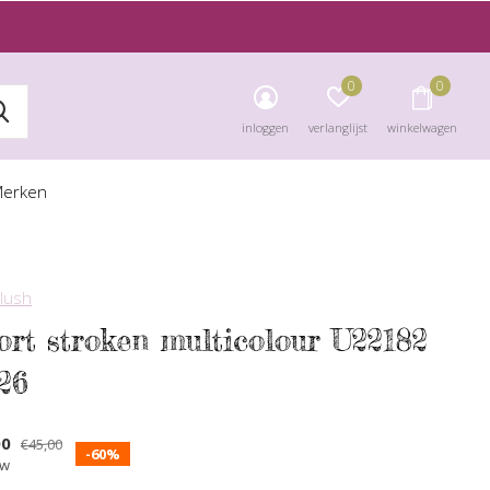
0
0
inloggen
verlanglijst
winkelwagen
erken
blush
ort stroken multicolour U22182
26
00
€45,00
-60%
tw