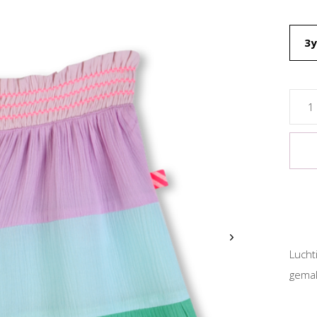
3y
Lucht
gemak