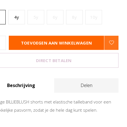
4y
5y
6y
8y
10y
TOEVOEGEN AAN WINKELWAGEN
DIRECT BETALEN
Beschrijving
Delen
ige BILLIEBLUSH shorts met elastische tailleband voor een
kelijke pasvorm, zodat je de hele dag kunt spelen.