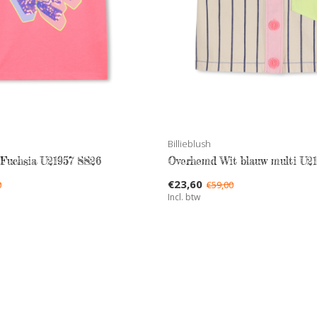
Billieblush
 Fuchsia U21957 SS26
Overhemd Wit blauw multi U2
€23,60
0
€59,00
Incl. btw