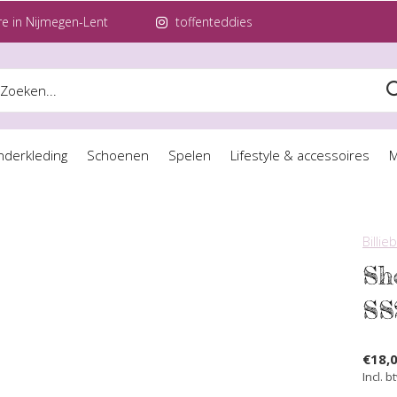
e in Nijmegen-Lent
toffenteddies
nderkleding
Schoenen
Spelen
Lifestyle & accessoires
M
Billie
Sh
SS
€18,
Incl. b