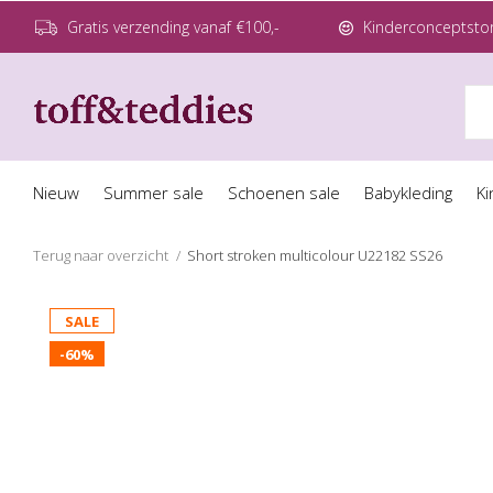
Gratis verzending vanaf €100,-
Kinderconceptstor
Nieuw
Summer sale
Schoenen sale
Babykleding
Ki
Terug naar overzicht
Short stroken multicolour U22182 SS26
SALE
-60%