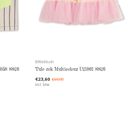
Billieblush
1858 SS26
Tule rok Multicolour U21861 SS26
€23,60
€59,00
Incl. btw