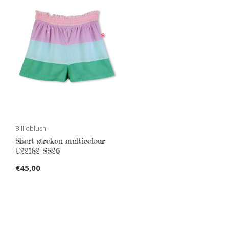
Billieblush
Short stroken multicolour
U22182 SS26
€45,00