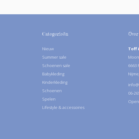
Categorieën
Over
Nieuw
Toff 
Summer sale
Moorm
Schoenen sale
6663
Babykleding
Nijme
Kinderkleding
info@
Schoenen
06-26
Spelen
Openin
Lifestyle & accessoires