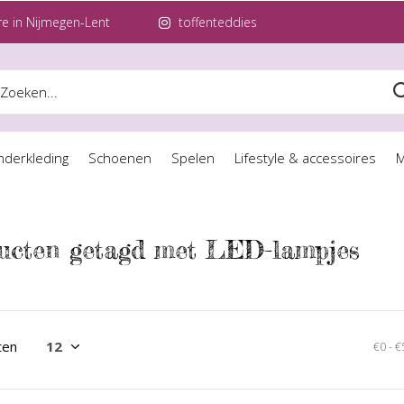
e in Nijmegen-Lent
toffenteddies
nderkleding
Schoenen
Spelen
Lifestyle & accessoires
M
ucten getagd met LED-lampjes
ten
€0
-
€