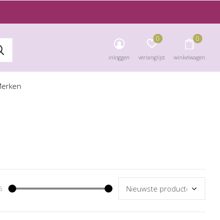
0
0
inloggen
verlanglijst
winkelwagen
erken
5