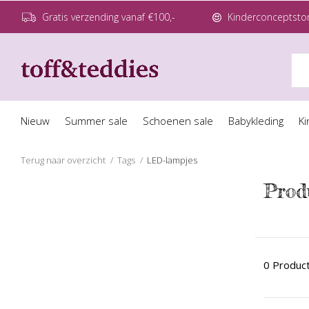
Gratis verzending vanaf €100,-
Kinderconceptstor
Nieuw
Summer sale
Schoenen sale
Babykleding
Ki
Terug naar overzicht
Tags
LED-lampjes
Prod
0 Produc