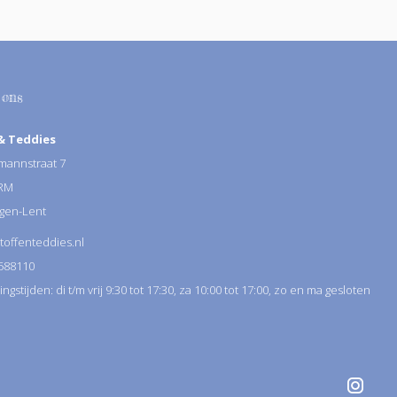
 ons
& Teddies
annstraat 7
 RM
gen-Lent
toffenteddies.nl
588110
gstijden: di t/m vrij 9:30 tot 17:30, za 10:00 tot 17:00, zo en ma gesloten