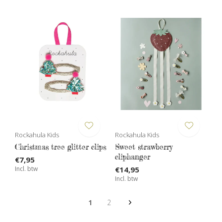
Rockahula Kids
Rockahula Kids
Christmas tree glitter clips
Sweet strawberry
cliphanger
€7,95
Incl. btw
€14,95
Incl. btw
1
2