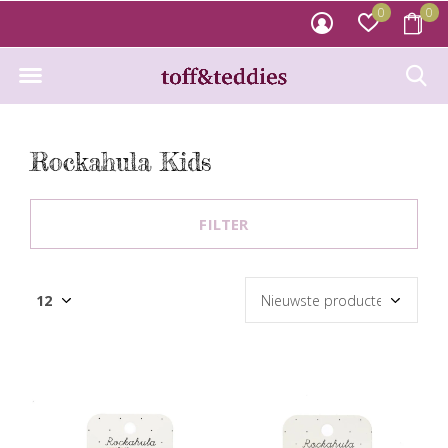
0
0
Rockahula Kids
FILTER