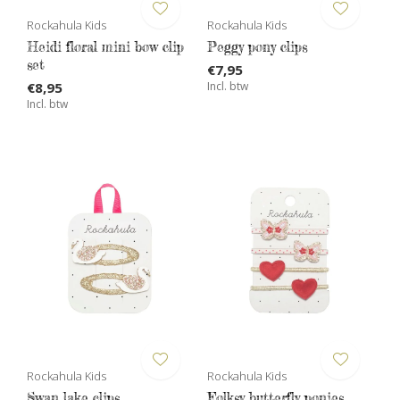
Rockahula Kids
Rockahula Kids
Heidi floral mini bow clip
Peggy pony clips
set
€7,95
€8,95
Incl. btw
Incl. btw
Rockahula Kids
Rockahula Kids
Swan lake clips
Folksy butterfly ponies