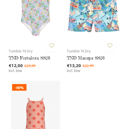
Tumble 'N Dry
Tumble 'N Dry
TND Fortaleza SS26
TND Macapa SS26
€12,00
€13,20
€29,99
€32,99
Incl. btw
Incl. btw
-60%