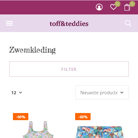
0
0
Zwemkleding
FILTER
-60%
-60%