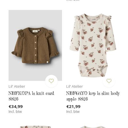
Lil' Atelier
Lil' Atelier
NBFKOPA ls knit card
NBFGAYO kep ls slim body
SS26
apple SS26
€34,99
€21,99
Incl. btw
Incl. btw