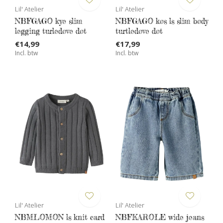
Lil' Atelier
Lil' Atelier
NBFGAGO kye slim
NBFGAGO kos ls slim body
legging turledove dot
turtledove dot
€14,99
€17,99
Incl. btw
Incl. btw
Lil' Atelier
Lil' Atelier
NBMLOMON ls knit card
NBFKAROLE wide jeans