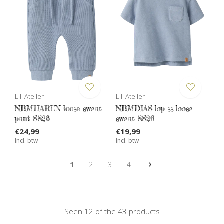
Lil' Atelier
Lil' Atelier
NBMHARUN loose sweat
NBMDIAS lop ss loose
pant SS26
sweat SS26
€24,99
€19,99
Incl. btw
Incl. btw
1
2
3
4
Seen 12 of the 43 products