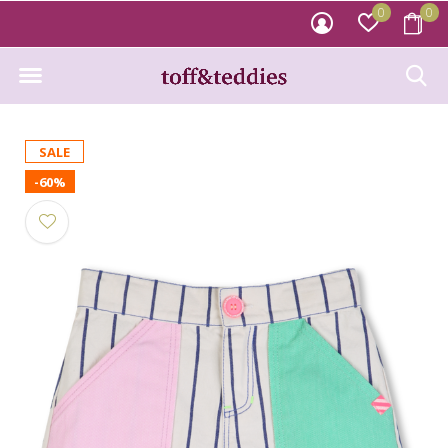
0
0
SALE
-60%