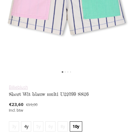
Billieblush
Short Wit blauw multi U22099 SS26
€23,60
€59,00
Incl. btw
3y
4y
5y
6y
8y
10y