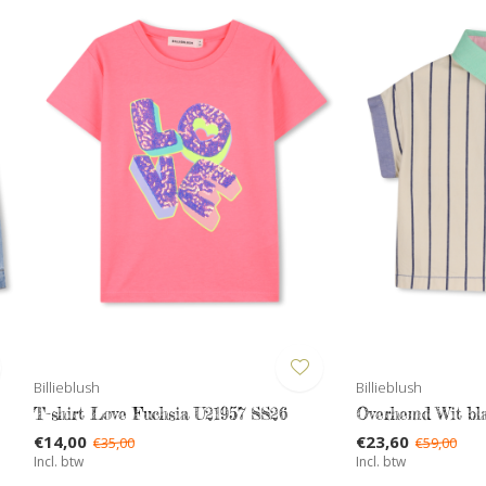
Billieblush
Billieblush
T-shirt Love Fuchsia U21957 SS26
Overhemd Wit bl
€14,00
€23,60
€35,00
€59,00
Incl. btw
Incl. btw