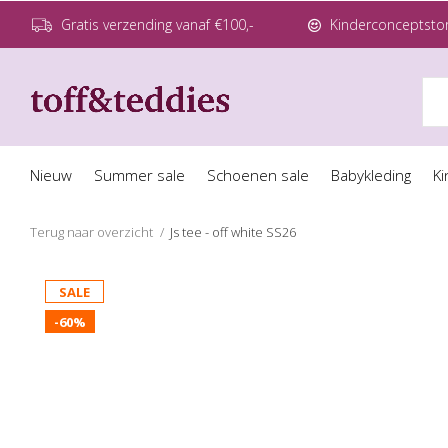
Gratis verzending vanaf €100,-
Kinderconceptstor
Nieuw
Summer sale
Schoenen sale
Babykleding
Ki
Terug naar overzicht
Js tee - off white SS26
SALE
-60%