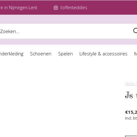
e in Nijmegen-Lent
toffenteddies
nderkleding
Schoenen
Spelen
Lifestyle & accessoires
M
Jacky
Js 
€15,
Incl. b