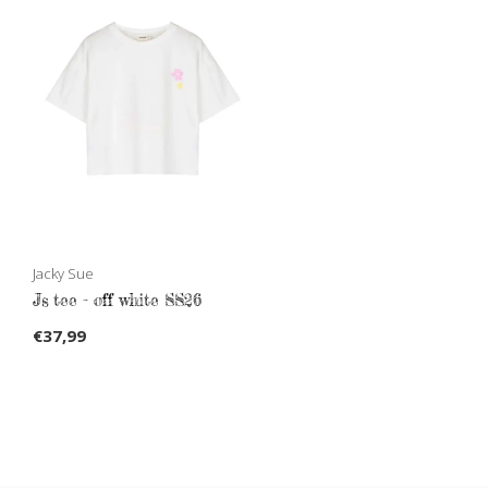
Jacky Sue
Js tee - off white SS26
€37,99