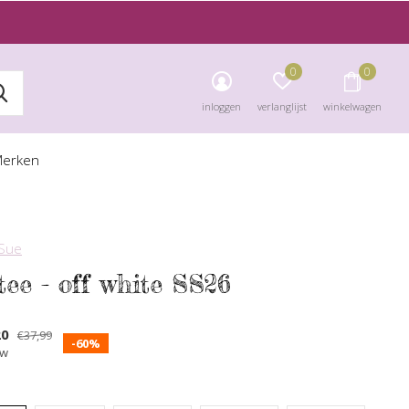
0
0
inloggen
verlanglijst
winkelwagen
erken
 Sue
tee - off white SS26
20
€37,99
-60%
tw