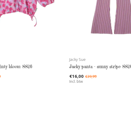
Jacky Sue
minty bloom SS26
Jacky pants - sunny stripe SS2
€16,00
9
€39,99
Incl. btw