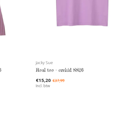
Jacky Sue
6
Real tee - orchid SS26
€15,20
€37,99
Incl. btw