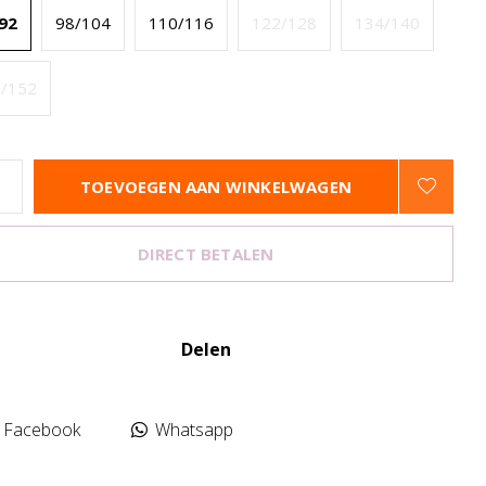
92
98/104
110/116
122/128
134/140
/152
TOEVOEGEN AAN WINKELWAGEN
DIRECT BETALEN
Delen
Facebook
Whatsapp