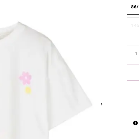
86/
146