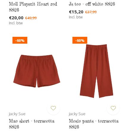
Mell Playsuit Heart red
Js tee - off white SS26
SS26
€15,20
€37,99
€20,00
Incl. btw
€49,99
Incl. btw
-60%
-60%
Jacky Sue
Jacky Sue
Mae short - terracotta
Mosie pants - terracotta
SS26
SS26