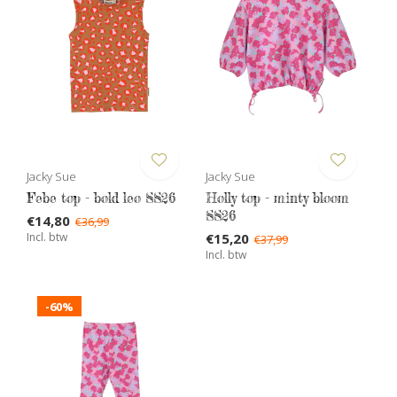
Jacky Sue
Jacky Sue
Febe top - bold leo SS26
Holly top - minty bloom
SS26
€14,80
€36,99
Incl. btw
€15,20
€37,99
Incl. btw
-60%