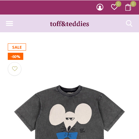
0
0
SALE
-60%