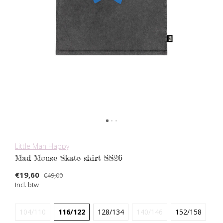
Little Man Happy
Mad Mouse Skate shirt SS26
€19,60
€49,00
Incl. btw
104/110
116/122
128/134
140/146
152/158