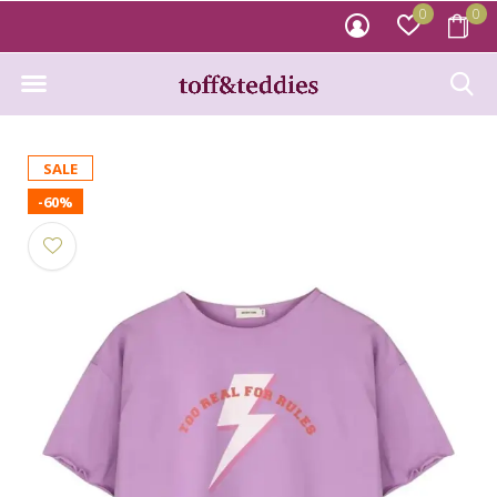
0
0
SALE
-60%