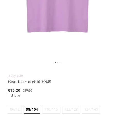
Jacky Sue
Real tee - orchid SS26
€15,20
€37,99
Incl. btw
86/92
98/104
110/116
122/128
134/140