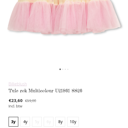
Billieblush
Tule rok Multicolour U21861 SS26
€23,60
€59,00
Incl. btw
3y
4y
5y
6y
8y
10y