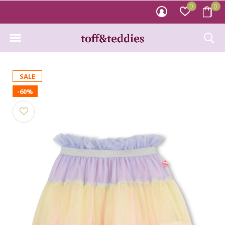
0
0
SALE
-60%