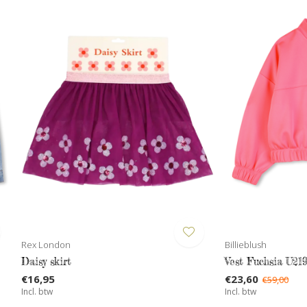
Rex London
Billieblush
Daisy skirt
Vest Fuchsia U21
€16,95
€23,60
€59,00
Incl. btw
Incl. btw