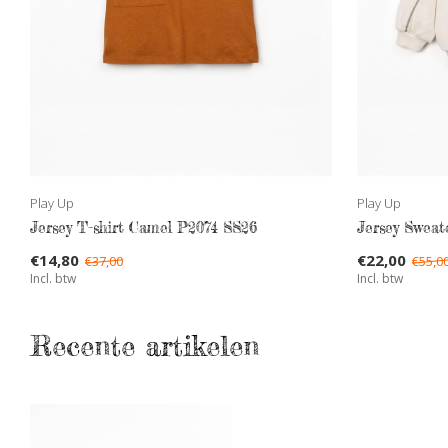
Play Up
Play Up
Jersey T-shirt Camel P2074 SS26
Jersey Sweat
€14,80
€22,00
€37,00
€55,0
Incl. btw
Incl. btw
Recente artikelen