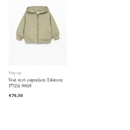
Play Up
Vest met capuchon LGroen
P7214 SS26
€76,50