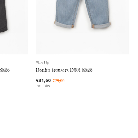
Play Up
 SS26
Denim trousers D001 SS26
€31,60
€79,00
Incl. btw