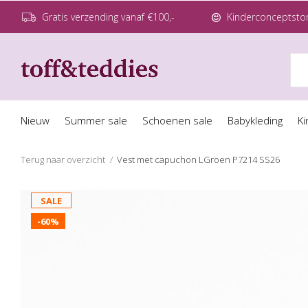
Gratis verzending vanaf €100,-
Kinderconceptstor
Nieuw
Summer sale
Schoenen sale
Babykleding
Ki
Terug naar overzicht
Vest met capuchon LGroen P7214 SS26
SALE
-60%