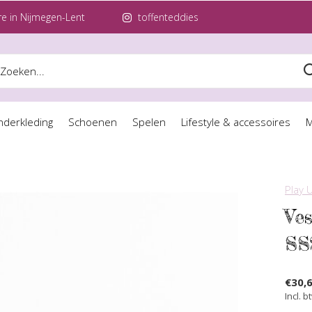
e in Nijmegen-Lent
toffenteddies
nderkleding
Schoenen
Spelen
Lifestyle & accessoires
M
Play 
Ve
SS
€30,
Incl. b