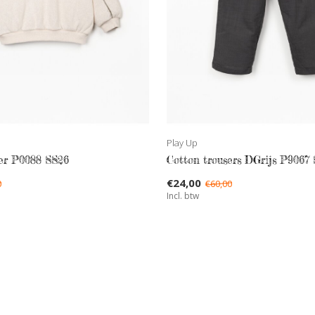
Play Up
er P0088 SS26
Cotton trousers DGrijs P9067
€24,00
0
€60,00
Incl. btw