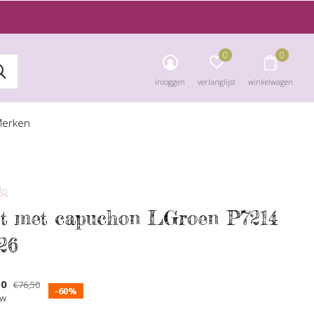
0
0
inloggen
verlanglijst
winkelwagen
erken
Up
st met capuchon LGroen P7214
26
60
€76,50
-60%
tw