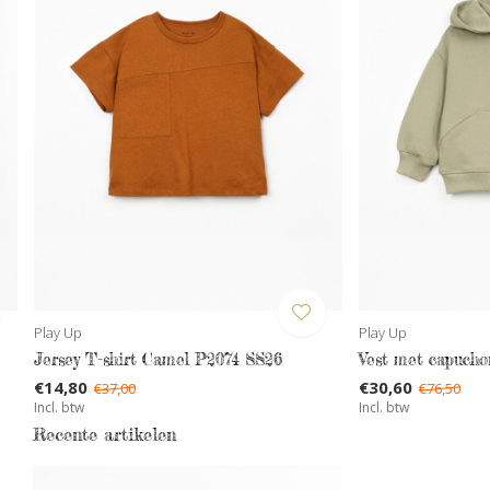
Play Up
Play Up
Jersey T-shirt Camel P2074 SS26
Vest met capuch
€14,80
€30,60
€37,00
€76,50
Incl. btw
Incl. btw
Recente artikelen