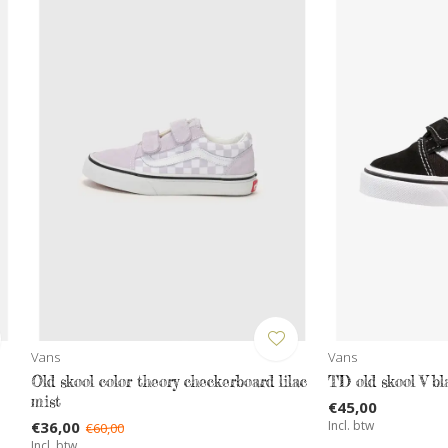
Vans
Vans
Old skool color theory checkerboard lilac
TD old skool V bl
mist
€45,00
€36,00
Incl. btw
€60,00
Incl. btw