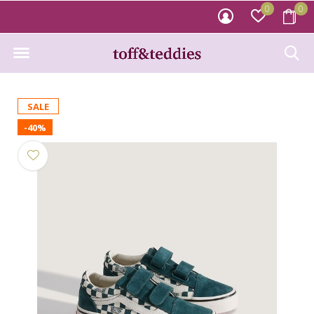
0
0
SALE
-40%