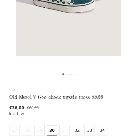
Vans
Old Skool V Geo check mystic moss SS26
€36,00
€60,00
Incl. btw
27
28
29
30
31
32
33
34