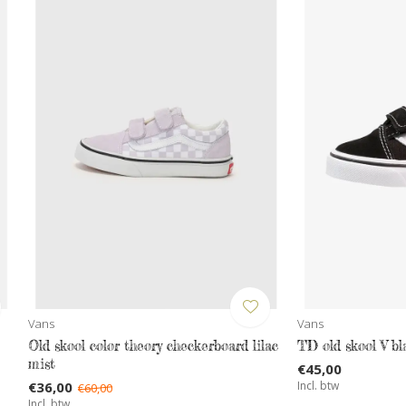
Vans
Vans
Old skool color theory checkerboard lilac
TD old skool V bl
mist
€45,00
€36,00
Incl. btw
€60,00
Incl. btw