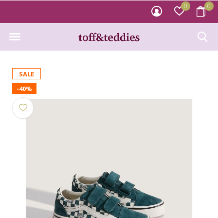
0
0
SALE
-40%