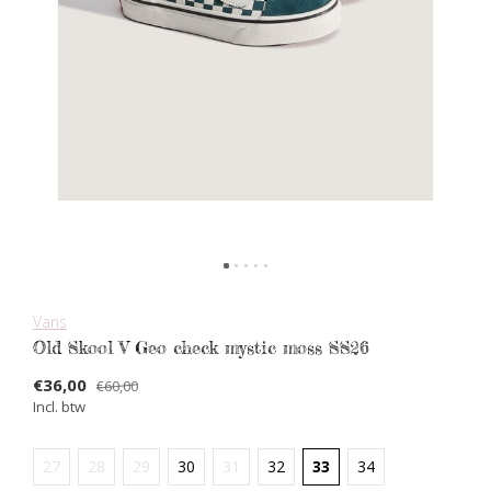
Vans
Old Skool V Geo check mystic moss SS26
€36,00
€60,00
Incl. btw
27
28
29
30
31
32
33
34