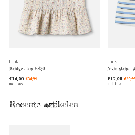
Fliink
Fliink
Bridget top SS26
Alvin stripe 
€14,00
€12,00
€34,99
€29,9
Incl. btw
Incl. btw
Recente artikelen