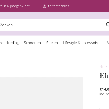
e in Nijmegen-Lent
toffenteddies
nderkleding
Schoenen
Spelen
Lifestyle & accessoires
M
Fliink
El
€14,
Incl. b