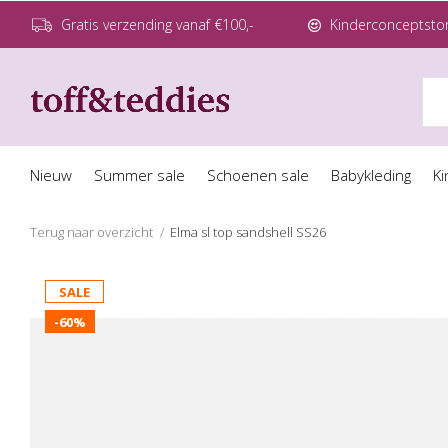
Gratis verzending vanaf €100,-
Kinderconceptstor
Nieuw
Summer sale
Schoenen sale
Babykleding
Ki
Terug naar overzicht
Elma sl top sandshell SS26
SALE
-60%