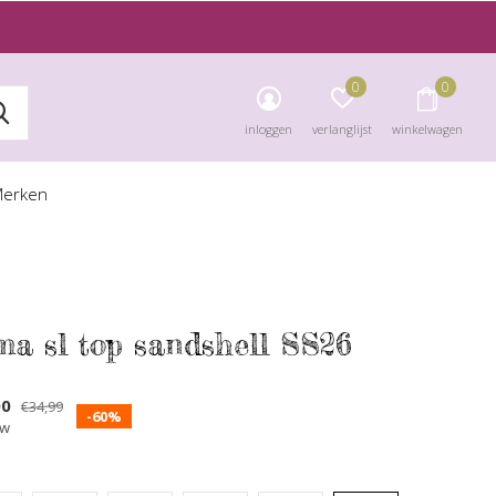
0
0
inloggen
verlanglijst
winkelwagen
erken
ma sl top sandshell SS26
00
€34,99
-60%
tw