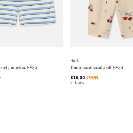
Fliink
shorts marina SS26
Elma pant sandshell SS26
€16,00
9
€39,99
Incl. btw