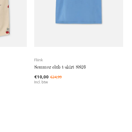
Fliink
Sommer club t-shirt SS26
€10,00
€24,99
Incl. btw