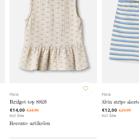
Fliink
Fliink
Bridget top SS26
Alvin stripe shor
€14,00
€12,00
€34,99
€29,99
Incl. btw
Incl. btw
Recente artikelen