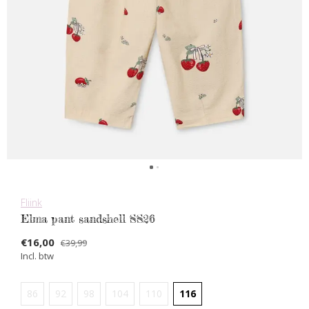
Fliink
Elma pant sandshell SS26
€16,00
€39,99
Incl. btw
86
92
98
104
110
116