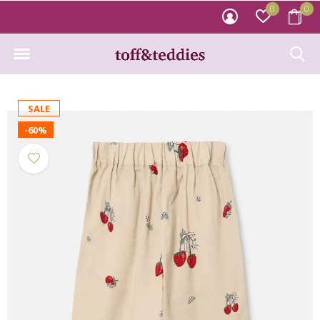
0
0
SALE
-60%