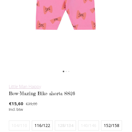
Little Man Happy
Bow-Mazing Bike shorts SS26
€15,60
€39,00
Incl. btw
104/110
116/122
128/134
140/146
152/158