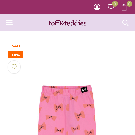
0
0
SALE
-60%