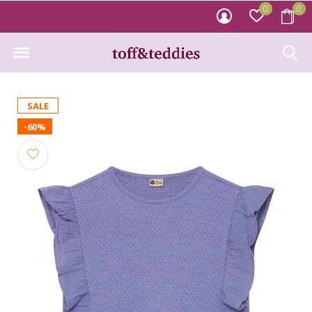
0
0
SALE
-60%