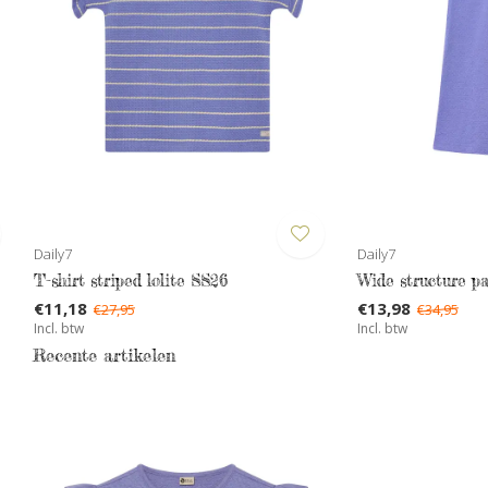
Daily7
Daily7
T-shirt striped lolite SS26
Wide structure pa
€11,18
€13,98
€27,95
€34,95
Incl. btw
Incl. btw
Recente artikelen