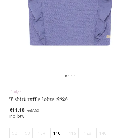
Daily7
T-shirt ruffle lolite SS26
€11,18
€27,95
Incl. btw
92
98
104
110
116
128
140