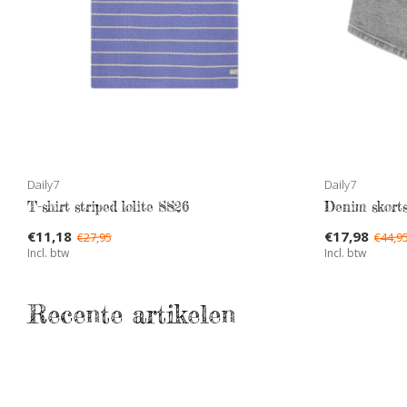
Daily7
Daily7
T-shirt striped lolite SS26
Denim skort
€11,18
€17,98
€27,95
€44,9
Incl. btw
Incl. btw
Recente artikelen