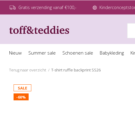
Gratis verzending vanaf €100,-
Kinderconceptstor
Nieuw
Summer sale
Schoenen sale
Babykleding
Ki
Terug naar overzicht
T-shirt ruffle backprint SS26
SALE
-60%