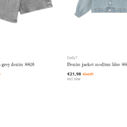
Daily7
s grey denim SS26
Denim jacket medium blue SS
€21,98
5
€54,95
Incl. btw