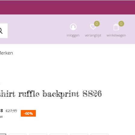
0
0
inloggen
verlanglijst
winkelwagen
erken
7
hirt ruffle backprint SS26
18
€27,95
-60%
tw