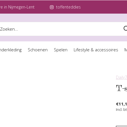
e in Nijmegen-Lent
toffenteddies
nderkleding
Schoenen
Spelen
Lifestyle & accessoires
M
Daily
T-s
€11,
Incl. b