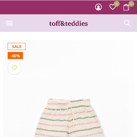
0
0
SALE
-60%