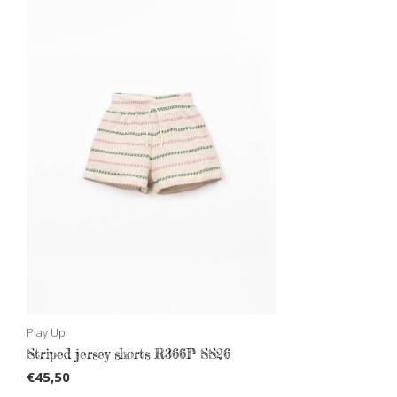
Play Up
Striped jersey shorts R366P SS26
€45,50