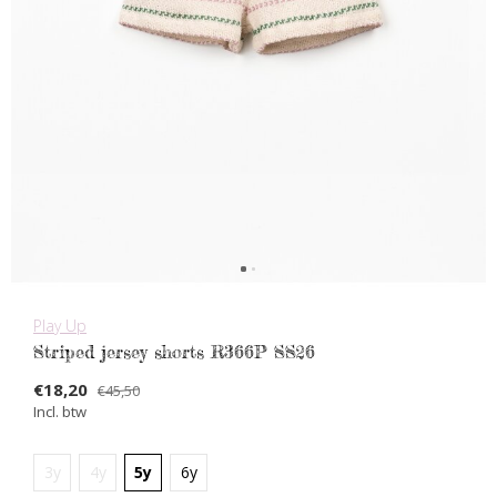
Play Up
Striped jersey shorts R366P SS26
€18,20
€45,50
Incl. btw
3y
4y
5y
6y