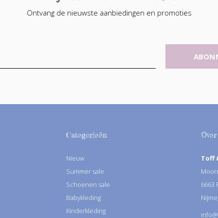
Ontvang de nieuwste aanbiedingen en promoties
ABON
Categorieën
Over
Nieuw
Toff 
Summer sale
Moorm
Schoenen sale
6663
Babykleding
Nijme
Kinderkleding
info@