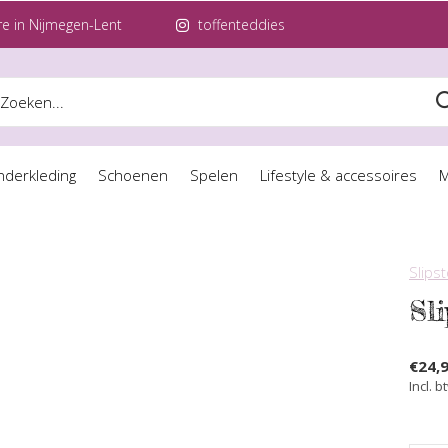
e in Nijmegen-Lent
toffenteddies
nderkleding
Schoenen
Spelen
Lifestyle & accessoires
M
Slips
Sl
€24,
Incl. b