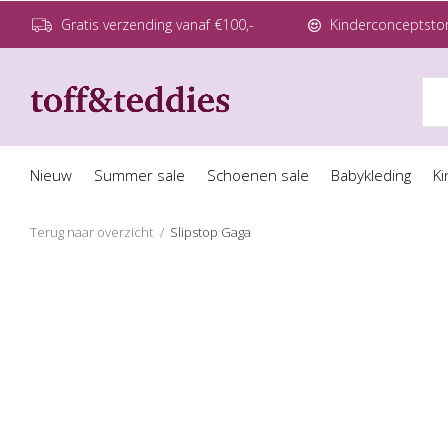
Gratis verzending vanaf €100,-
Kinderconceptstor
Nieuw
Summer sale
Schoenen sale
Babykleding
Ki
Terug naar overzicht
Slipstop Gaga