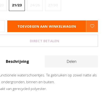
20
21/23
24/26
27/30
TOEVOEGEN AAN WINKELWAGEN
DIRECT BETALEN
Beschrijving
Delen
functionele waterschoentjes. Te gebruiken op zowel natte als
 ondergronden, binnen en buiten.
kt van gerecycled polyester.