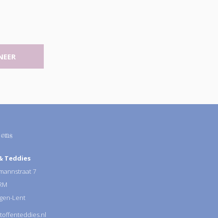
NEER
 ons
& Teddies
annstraat 7
 RM
gen-Lent
toffenteddies.nl