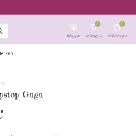
0
0
inloggen
verlanglijst
winkelwagen
erken
top
ipstop Gaga
99
tw