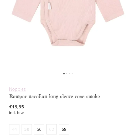
Noppies
Romper narellan long sleeve rose smoke
€19,95
Incl. btw
44
50
56
62
68