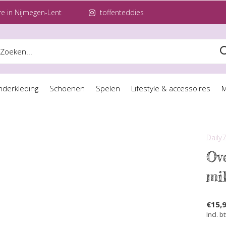
e in Nijmegen-Lent
toffenteddies
nderkleding
Schoenen
Spelen
Lifestyle & accessoires
M
Daily
Ov
mi
€15,
Incl. b