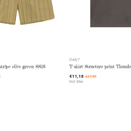
Daily7
stripe olive green SS26
T-shirt Structure print Thund
€11,18
5
€27,95
Incl. btw