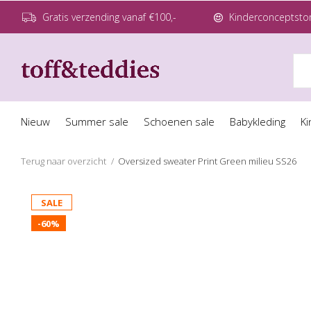
Gratis verzending vanaf €100,-
Kinderconceptstor
Nieuw
Summer sale
Schoenen sale
Babykleding
Ki
Terug naar overzicht
Oversized sweater Print Green milieu SS26
SALE
-60%