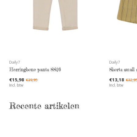
Daily7
Daily7
Herringbone pants SS26
Shorts small 
€15,98
€13,18
€39,95
€32,9
Incl. btw
Incl. btw
Recente artikelen