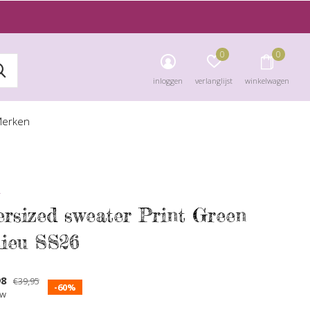
0
0
inloggen
verlanglijst
winkelwagen
erken
7
ersized sweater Print Green
lieu SS26
98
€39,95
-60%
tw