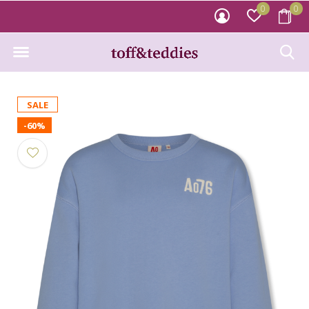
0
0
SALE
-60%