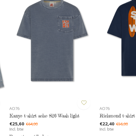
AO76
AO76
Kanye t-shirt soho S26 Wash light
Richmond t-shirt
€25,60
€22,40
€64,00
€56,00
Incl. btw
Incl. btw