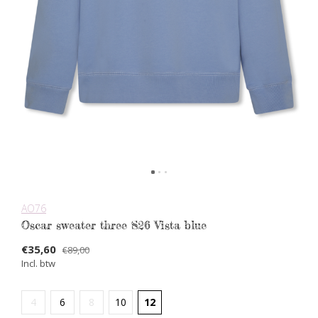
AO76
Oscar sweater three S26 Vista blue
€35,60
€89,00
Incl. btw
4
6
8
10
12