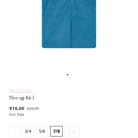
Mini Rebels
Noe-sg-64-l
€16,00
€39,99
Incl. btw
2
3/4
5/6
7/8
9/10