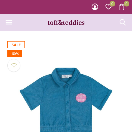
0
0
SALE
-60%