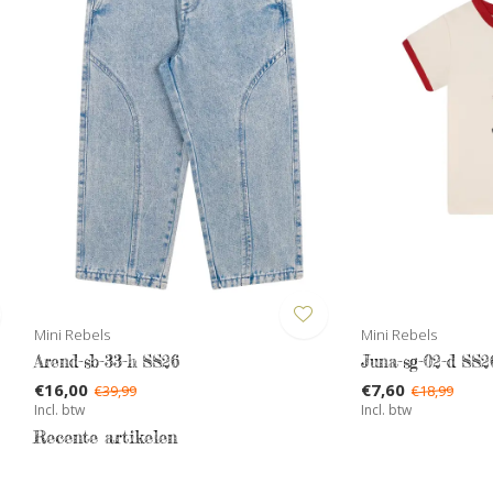
Mini Rebels
Mini Rebels
Arend-sb-33-h SS26
Juna-sg-02-d SS2
€16,00
€7,60
€39,99
€18,99
Incl. btw
Incl. btw
Recente artikelen