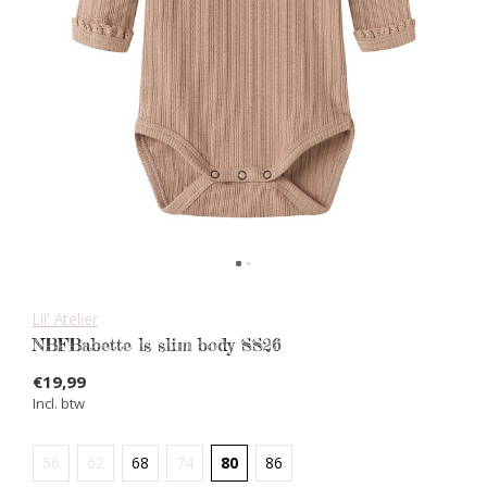
Lil' Atelier
NBFBabette ls slim body SS26
€19,99
Incl. btw
56
62
68
74
80
86