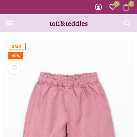
0
0
SALE
-60%