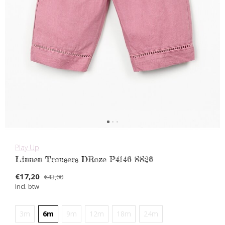
Play Up
Linnen Trousers DRoze P4146 SS26
€17,20
€43,00
Incl. btw
3m
6m
9m
12m
18m
24m