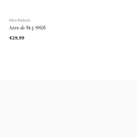
Mini Rebels
Azra-sb-34-j SS26
€29,99