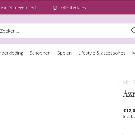
e in Nijmegen-Lent
toffenteddies
nderkleding
Schoenen
Spelen
Lifestyle & accessoires
M
Mini 
Az
€12,
Incl. b