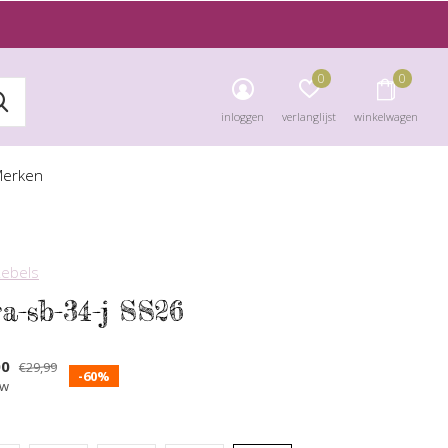
0
0
inloggen
verlanglijst
winkelwagen
erken
Rebels
ra-sb-34-j SS26
00
€29,99
-60%
tw