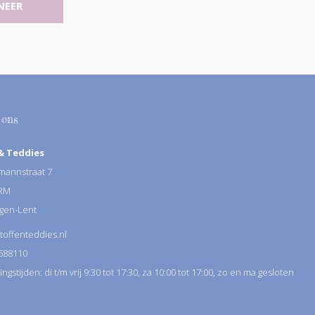
NEER
 ons
& Teddies
annstraat 7
 RM
gen-Lent
toffenteddies.nl
588110
gstijden: di t/m vrij 9:30 tot 17:30, za 10:00 tot 17:00, zo en ma gesloten