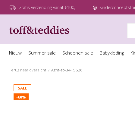
Gratis verzending vanaf €100,-
Kinderconceptstor
Nieuw
Summer sale
Schoenen sale
Babykleding
Ki
Terug naar overzicht
Azra-sb-34-j SS26
SALE
-60%