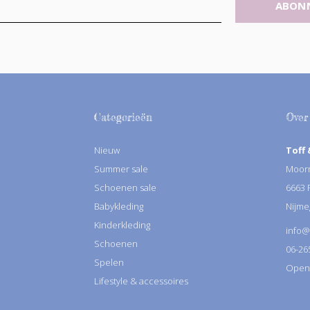
ABON
Categorieën
Over
Nieuw
Toff 
Summer sale
Moorm
Schoenen sale
6663
Babykleding
Nijme
Kinderkleding
info@
Schoenen
06-26
Spelen
Openin
Lifestyle & accessoires