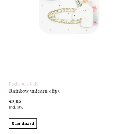
Rockahula Kids
Rainbow unicorn clips
€7,95
Incl. btw
Standaard