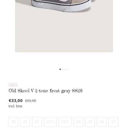
Vans
Old Skool V 2-tone frost gray SS26
€33,00
€55,00
Incl. btw
20
21
22
22.5
23.5
24
25
26
27