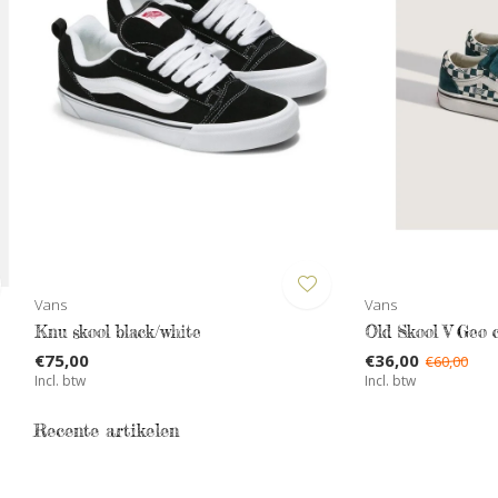
Vans
Vans
Knu skool black/white
Old Skool V Geo 
€75,00
€36,00
€60,00
Incl. btw
Incl. btw
Recente artikelen