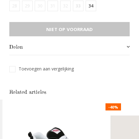
28
29
30
31
32
33
34
NIET OP VOORRAAD
Delen
Toevoegen aan vergelijking
Related articles
-40%