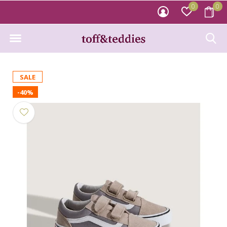
0
0
SALE
-40%