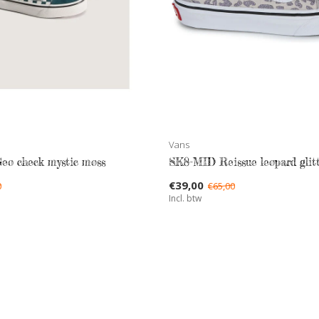
Vans
Geo check mystic moss
SK8-MID Reissue leopard glit
€39,00
0
€65,00
Incl. btw