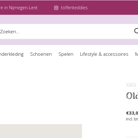
e in Nijmegen-Lent
toffenteddies
nderkleding
Schoenen
Spelen
Lifestyle & accessoires
M
Vans
Ol
€33,
Incl. b