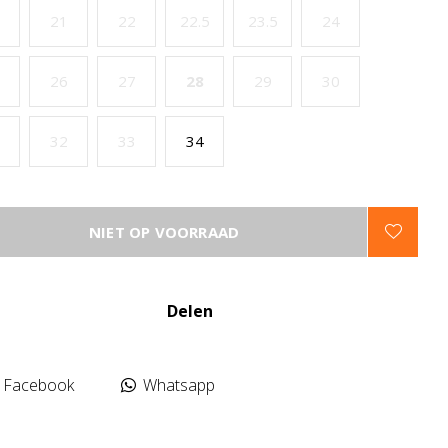
21
22
22.5
23.5
24
26
27
28
29
30
32
33
34
NIET OP VOORRAAD
Delen
Facebook
Whatsapp