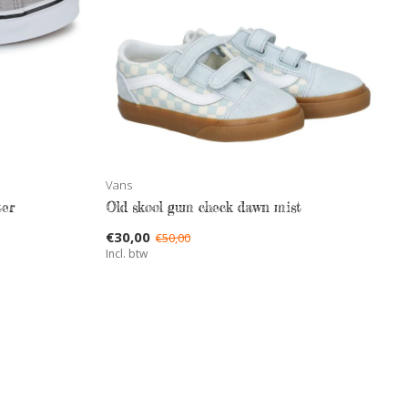
Vans
ter
Old skool gum check dawn mist
€30,00
€50,00
Incl. btw