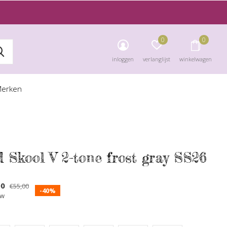
0
0
inloggen
verlanglijst
winkelwagen
erken
d Skool V 2-tone frost gray SS26
00
€55,00
-40%
tw