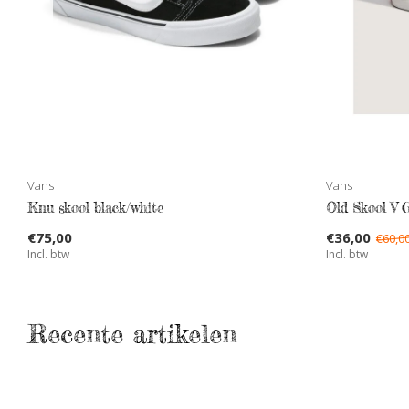
Vans
Vans
Knu skool black/white
Old Skool V 
€75,00
€36,00
€60,0
Incl. btw
Incl. btw
Recente artikelen