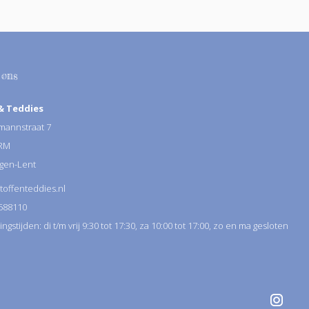
 ons
& Teddies
annstraat 7
 RM
gen-Lent
toffenteddies.nl
588110
gstijden: di t/m vrij 9:30 tot 17:30, za 10:00 tot 17:00, zo en ma gesloten