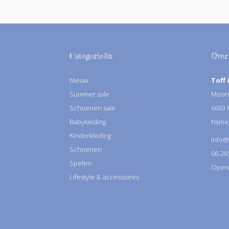
Categorieën
Over
Nieuw
Toff 
Summer sale
Moorm
Schoenen sale
6663
Babykleding
Nijme
Kinderkleding
info@
Schoenen
06-26
Spelen
Openin
Lifestyle & accessoires