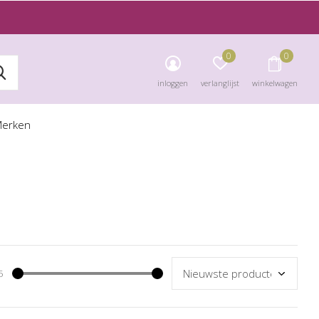
0
0
inloggen
verlanglijst
winkelwagen
erken
5