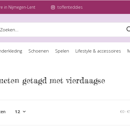
e in Nijmegen-Lent
toffenteddies
nderkleding
Schoenen
Spelen
Lifestyle & accessoires
M
ucten getagd met vierdaagse
ten
€0
-
€