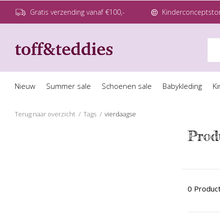
Gratis verzending vanaf €100,-
Kinderconceptstor
Nieuw
Summer sale
Schoenen sale
Babykleding
Ki
Terug naar overzicht
Tags
vierdaagse
Prod
0 Produc