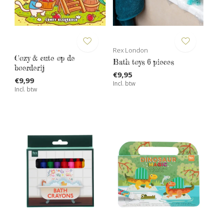
Rex London
Cozy & cute op de
Bath toys 6 pieces
boerderij
€9,95
€9,99
Incl. btw
Incl. btw