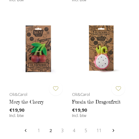
Oli&Carol
Oli&Carol
Mery the Cherry
Fucsia the Dragonfruit
€19,90
€19,90
Incl. btw
Incl. btw
1
2
3
4
5
11