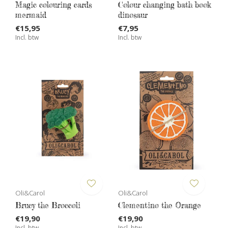
Magic colouring cards
Colour changing bath book
mermaid
dinosaur
€15,95
€7,95
Incl. btw
Incl. btw
Oli&Carol
Oli&Carol
Brucy the Broccoli
Clementino the Orange
€19,90
€19,90
Incl. btw
Incl. btw