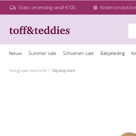
Gratis verzending vanaf €100,-
Kinderconceptstor
Nieuw
Summer sale
Schoenen sale
Babykleding
Ki
Terug naar overzicht
Slipstop mint