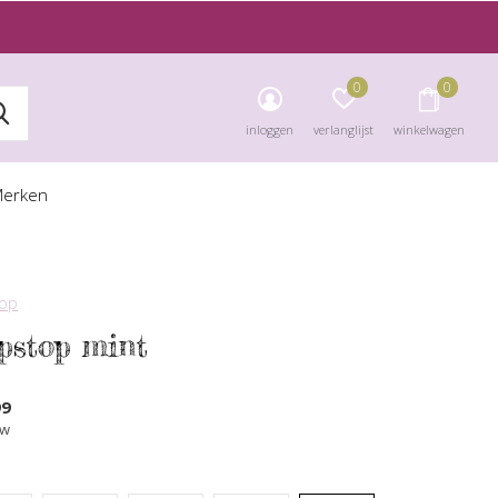
0
0
inloggen
verlanglijst
winkelwagen
erken
top
ipstop mint
99
tw