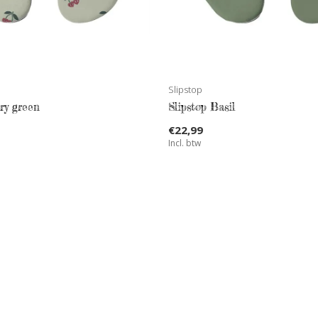
Slipstop
rry green
Slipstop Basil
€22,99
Incl. btw