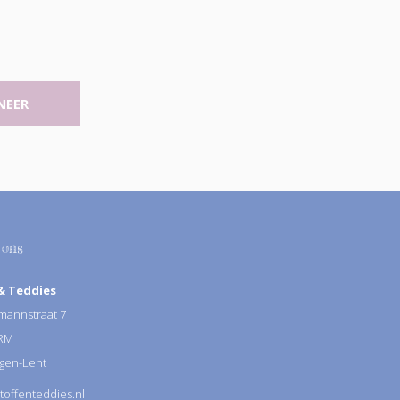
NEER
 ons
& Teddies
annstraat 7
 RM
gen-Lent
toffenteddies.nl