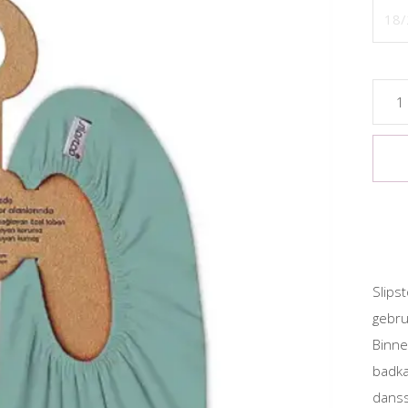
18/
Slips
gebru
Binne
badka
danss