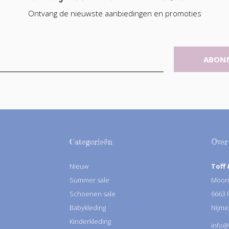
Ontvang de nieuwste aanbiedingen en promoties
ABON
Categorieën
Over
Nieuw
Toff 
Summer sale
Moorm
Schoenen sale
6663
Babykleding
Nijme
Kinderkleding
info@