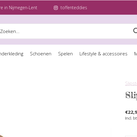
e in Nijmegen-Lent
toffenteddies
nderkleding
Schoenen
Spelen
Lifestyle & accessoires
M
Slips
Sl
€22,
Incl. b