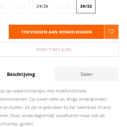
20
21/23
24/26
27/29
30/32
TOEVOEGEN AAN WINKELWAGEN
DIRECT BETALEN
Beschrijving
Delen
top zijn waterschoentjes met multifunctionele
iksmomenten. Op zowel natte als droge ondergronden.
n en buiten. Ze zijn te gebruiken bij het zwembad, strand,
mer, thuis, kinderdagverblijf, speeltuinen maar ook als
choentje, gymles.