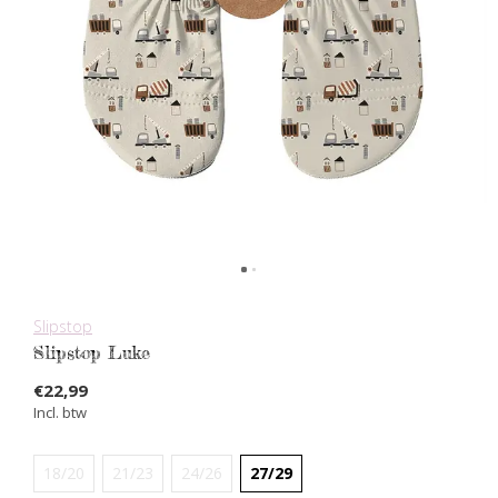
Slipstop
Slipstop Luke
€22,99
Incl. btw
18/20
21/23
24/26
27/29