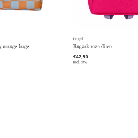
Engel.
y orange large
Rugzak roze disco
€42,50
Incl. btw