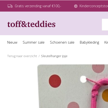
Gratis verzending vanaf €100,-
Kinderconceptstor
Nieuw
Summer sale
Schoenen sale
Babykleding
Ki
Terug naar overzicht
Sleutelhanger ijsje