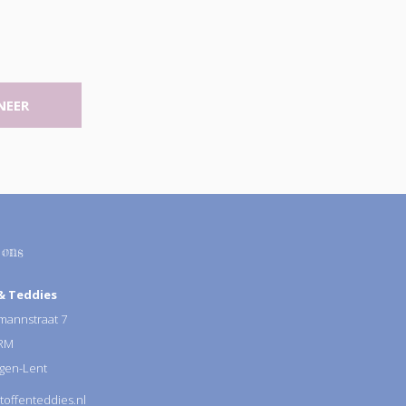
NEER
 ons
& Teddies
annstraat 7
 RM
gen-Lent
toffenteddies.nl