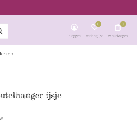
0
0
inloggen
verlanglijst
winkelwagen
erken
.
utelhanger ijsje
0
tw