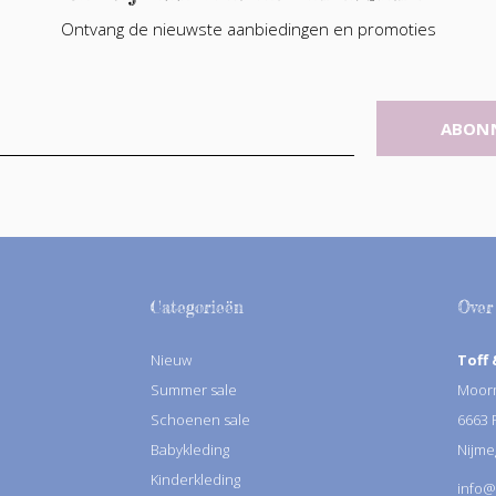
Ontvang de nieuwste aanbiedingen en promoties
ABON
Categorieën
Over
Nieuw
Toff 
Summer sale
Moorm
Schoenen sale
6663
Babykleding
Nijme
Kinderkleding
info@