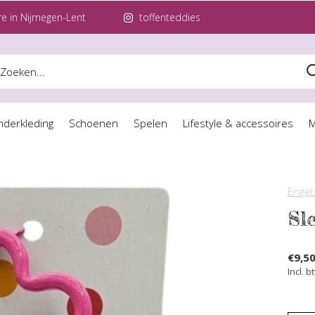
e in Nijmegen-Lent
toffenteddies
nderkleding
Schoenen
Spelen
Lifestyle & accessoires
M
Engel
Sle
€9,5
Incl. b