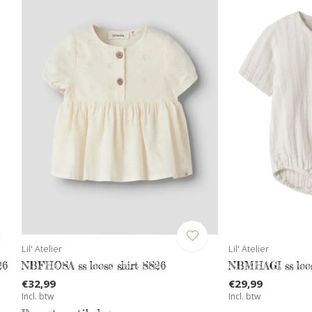
Lil' Atelier
Lil' Atelier
26
NBFHOSA ss loose shirt SS26
NBMHAGI ss loos
€32,99
€29,99
Incl. btw
Incl. btw