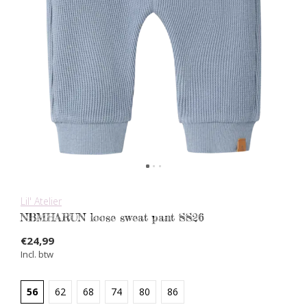
Lil' Atelier
NBMHARUN loose sweat pant SS26
€24,99
Incl. btw
56
62
68
74
80
86