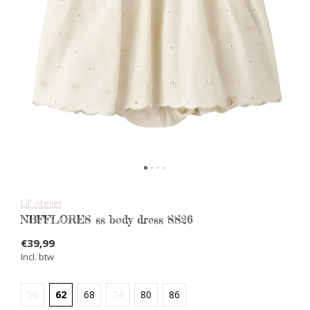
Lil' Atelier
NBFFLORES ss body dress SS26
€39,99
Incl. btw
56
62
68
74
80
86