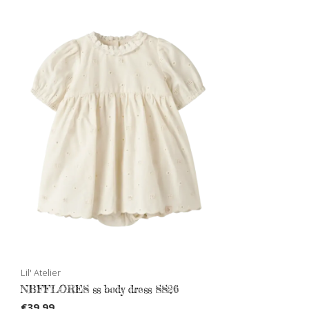
Lil' Atelier
NBFFLORES ss body dress SS26
€39,99