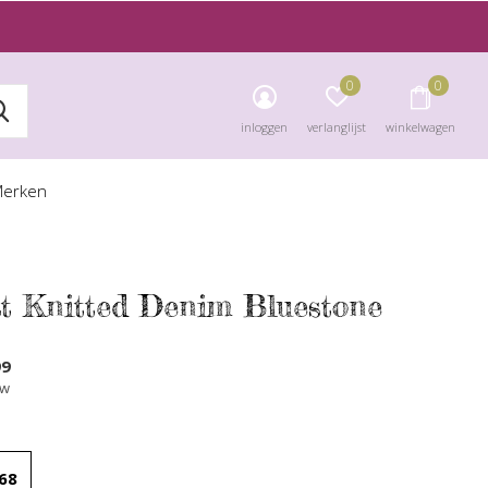
0
0
inloggen
verlanglijst
winkelwagen
erken
t Knitted Denim Bluestone
99
tw
68