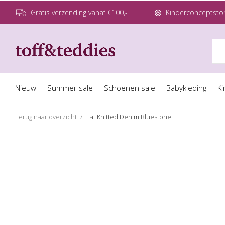
Gratis verzending vanaf €100,-
Kinderconceptstor
Nieuw
Summer sale
Schoenen sale
Babykleding
Ki
Terug naar overzicht
Hat Knitted Denim Bluestone