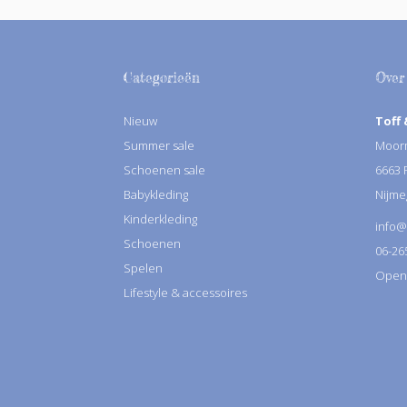
Categorieën
Over
Nieuw
Toff 
Summer sale
Moorm
Schoenen sale
6663
Babykleding
Nijme
Kinderkleding
info@
Schoenen
06-26
Spelen
Openin
Lifestyle & accessoires