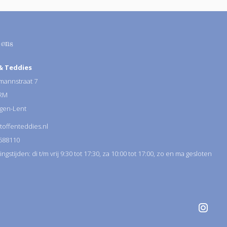
 ons
& Teddies
annstraat 7
 RM
gen-Lent
toffenteddies.nl
588110
gstijden: di t/m vrij 9:30 tot 17:30, za 10:00 tot 17:00, zo en ma gesloten