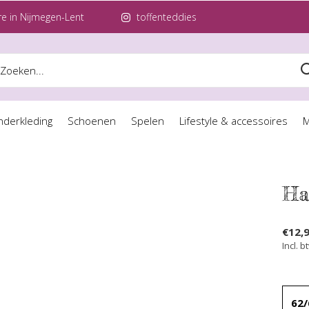
e in Nijmegen-Lent
toffenteddies
nderkleding
Schoenen
Spelen
Lifestyle & accessoires
M
Ha
€12,
Incl. b
62/