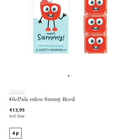
Glopals
GloPals cubes Sammy Rood
€13,95
Incl. btw
4 p