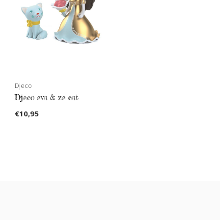
Djeco
Djeco eva & ze cat
€10,95