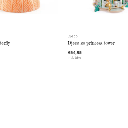
Djeco
terfly
Djeco ze princess tower
€54,95
Incl. btw