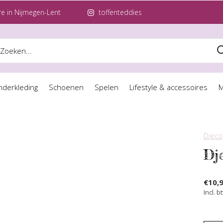
e in Nijmegen-Lent
toffenteddies
nderkleding
Schoenen
Spelen
Lifestyle & accessoires
M
Djeco
Dj
€10,
Incl. b