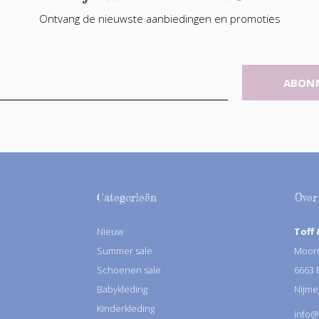
Ontvang de nieuwste aanbiedingen en promoties
ABON
Categorieën
Over
Nieuw
Toff 
Summer sale
Moorm
Schoenen sale
6663
Babykleding
Nijme
Kinderkleding
info@