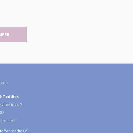
NEER
 ons
& Teddies
annstraat 7
 RM
gen-Lent
toffenteddies.nl