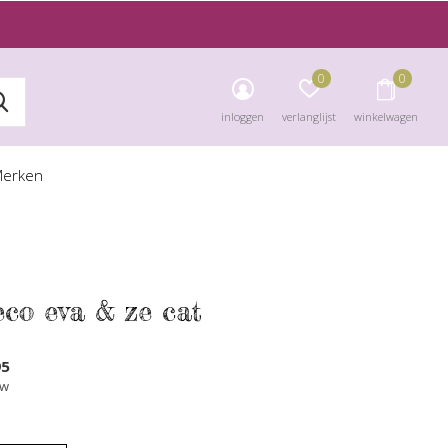
0
0
inloggen
verlanglijst
winkelwagen
erken
eco eva & ze cat
95
tw