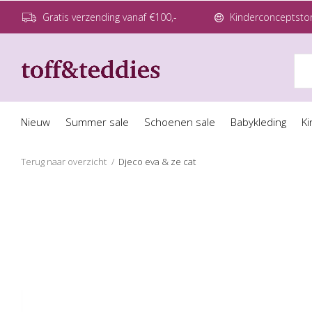
Gratis verzending vanaf €100,-
Kinderconceptstor
Nieuw
Summer sale
Schoenen sale
Babykleding
Ki
Terug naar overzicht
Djeco eva & ze cat