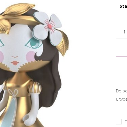
St
De po
uitvo
T