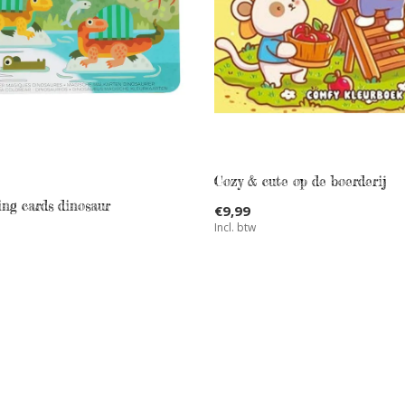
Cozy & cute op de boerderij
ing cards dinosaur
€9,99
Incl. btw