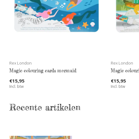
Rex London
Rex London
Magic colouring cards mermaid
Magic colour
€15,95
€15,95
Incl. btw
Incl. btw
Recente artikelen