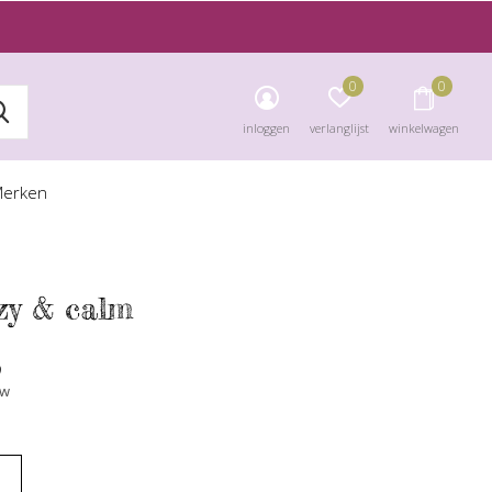
0
0
inloggen
verlanglijst
winkelwagen
erken
zy & calm
9
tw
S