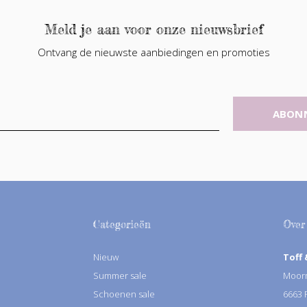
Meld je aan voor onze nieuwsbrief
Ontvang de nieuwste aanbiedingen en promoties
ABON
Categorieën
Over
Nieuw
Toff 
Summer sale
Moorm
Schoenen sale
6663