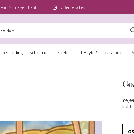
e in Nijmegen-Lent
toffenteddies
nderkleding
Schoenen
Spelen
Lifestyle & accessoires
M
Co
€9,9
Incl. b
O