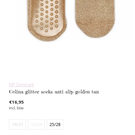
MP Denmark
Celina glitter socks anti slip golden tan
€16,95
Incl. btw
19/21
22/24
25/28